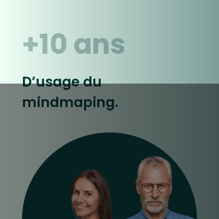
+10 ans
D’usage du
mindmaping.